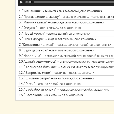
Аудіопрогравач
00:00
1.
“Бiлi вишнi”
— ГАННА ТА АЛІНА ЗАВАЛЬСЬКІ, СЛ. О. КОНОНЕНКА
2.
“Приглашение в сказку”
— ЛЮБОВЬ И ВИКТОР АНИСИМОВЫ, СЛ. И. А
3.
“Мамина казка”
— ОЛЕКСАНДР ЖИЛІНСЬКИЙ, СЛ. О. КОНОНЕНКА
4.
“Газдиня”
— ОЛЕНА ГАРКАВА, СЛ. О. КОНОНЕНКА
5.
“Першi уроки”
— ЛЕОНІД ДОЛГИЙ, СЛ. О. КОНОНЕНКА
6.
“Пiсня джури”
— АНДРІЙ ВОРОЖЕЙКІН, СЛ О. КОНОНЕНКА
7.
“Колискова колисцi”
— ОЛЕКСАНДР ЖИЛІНСЬКИЙ, СЛ. О. КОНОНЕНКА
8.
“Буду царiвною”
— ЛЄРА ГЛАЗУНОВА, СЛ. О. КОНОНЕНКА
9.
“Новорiчна”
— ОЛЕКСАНДР ЖИЛІНСЬКИЙ, ЛЕОНІД ДОЛГИЙ, ГАННА ТА АЛІНА
10.
“Давай одружимось”
— ОЛЕНА СОКОЛОВСЬКА ТА ТАРАС ДЖИНДЖИРИ
11.
“Колискова батькам”
— ЛАРИСА ХАРЧЕНКО ТА ТАРАС ДЖИНДЖИРИСТ
12.
“Запросiть мене”
— ОЛЕНА ПЕТРОВА, СЛ. А. ГАРЦМАНА
13.
“Шкiльне ретро”
— ГАННА ЛАЙВАН, СЛ. О. КОНОНЕНКА
14.
“Гости”
— ЛЕОНИД ДОЛГИЙ, СЛ. А.КОНОНЕНКО
15.
“Баобабская сказка”
— АЛЕКСАНДР ЖИЛИНСКИЙ, СЛ. Ю.ШАНИНА
16.
“Веселкова”
— ВІА УКРАЇНА, СЛ. О. КОНОНЕНКА