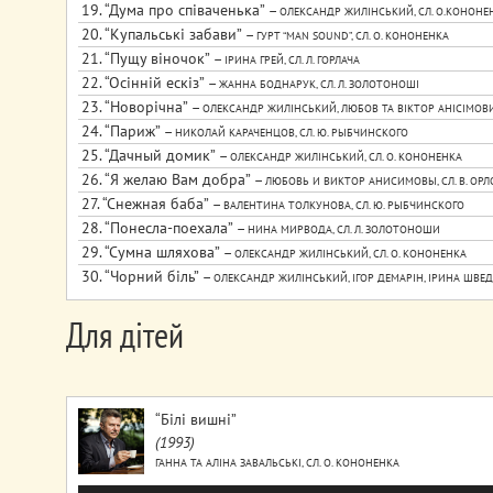
19.
“Дума про спiваченька”
— ОЛЕКСАНДР ЖИЛІНСЬКИЙ, СЛ. О.КОНОНЕ
20.
“Купальськi забави”
— ГУРТ “MAN SOUND”, СЛ. О. КОНОНЕНКА
21.
“Пущу вiночок”
— ІРИНА ГРЕЙ, СЛ. Л. ГОРЛАЧА
22.
“Осiннiй ескiз”
— ЖАННА БОДНАРУК, СЛ. Л. ЗОЛОТОНОШI
23.
“Новорiчна”
— ОЛЕКСАНДР ЖИЛІНСЬКИЙ, ЛЮБОВ ТА ВІКТОР АНІСІМОВИ, І
24.
“Париж”
— НИКОЛАЙ КАРАЧЕНЦОВ, СЛ. Ю. РЫБЧИНСКОГО
25.
“Дачный домик”
— ОЛЕКСАНДР ЖИЛІНСЬКИЙ, СЛ. О. КОНОНЕНКА
26.
“Я желаю Вам добра”
— ЛЮБОВЬ И ВИКТОР АНИСИМОВЫ, СЛ. В. ОРЛ
27.
“Снежная баба”
— ВАЛЕНТИНА ТОЛКУНОВА, СЛ. Ю. РЫБЧИНСКОГО
28.
“Понесла-поехала”
— НИНА МИРВОДА, СЛ. Л. ЗОЛОТОНОШИ
29.
“Сумна шляхова”
— ОЛЕКСАНДР ЖИЛІНСЬКИЙ, СЛ. О. КОНОНЕНКА
30.
“Чорний бiль”
— ОЛЕКСАНДР ЖИЛІНСЬКИЙ, ІГОР ДЕМАРІН, ІРИНА ШВЕД
Для дітей
“Бiлi вишнi”
(1993)
ГАННА ТА АЛІНА ЗАВАЛЬСЬКІ, СЛ. О. КОНОНЕНКА