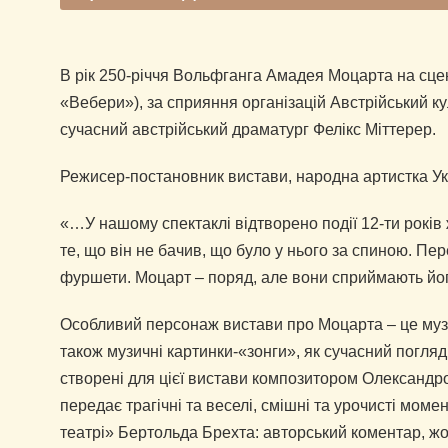
В рік 250-річчя Вольфганга Амадея Моцарта на сцен
«Вебери»), за сприяння організацій Австрійський ку
сучасний австрійський драматург Фелікс Міттерер.
Режисер-постановник вистави, народна артистка Ук
«…У нашому спектаклі відтворено події 12-ти років 
те, що він не бачив, що було у нього за спиною. Пер
фуршети. Моцарт – поряд, але вони сприймають йо
Особливий персонаж вистави про Моцарта – це муз
також музичні картинки-«зонги», як сучасний погляд
створені для цієї вистави композитором Олександр
передає трагічні та веселі, смішні та урочисті мом
театрі» Бертольда Брехта: авторський коментар, ж