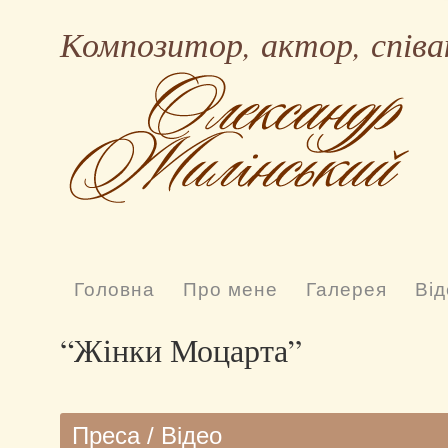
Композитор, актор, співа
Головна
Про мене
Галерея
Від
“Жінки Моцарта”
Преса
/
Відео