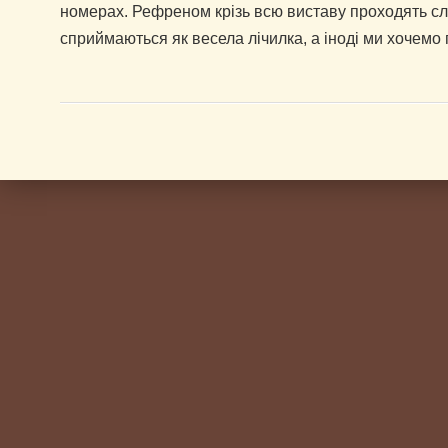
номерах. Рефреном крізь всю виставу проходять сло
сприймаються як весела лічилка, а іноді ми хочемо п