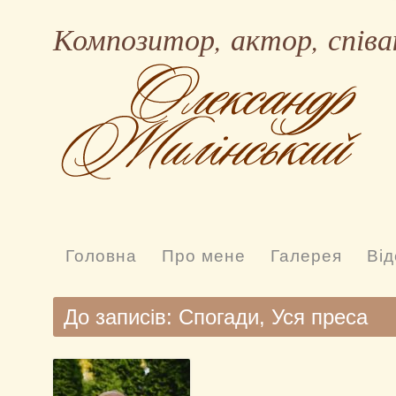
Композитор, актор, співа
Головна
Про мене
Галерея
Від
До записів:
Спогади
,
Уся преса