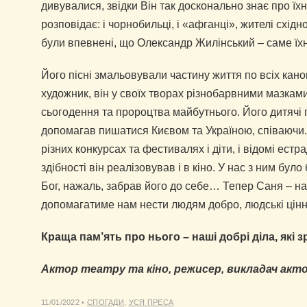
дивувалися, звідки Він так досконально знає про їх
розповідає: і чорнобильці, і «афганці», жителі східно
були впевнені, що Олександр Жилінський – саме їхн
Його пісні змальовували частину життя по всіх кано
художник, він у своїх творах різнобарвними мазкам
сьогодення та пророцтва майбутнього. Його дитячі 
допомагав пишатися Києвом та Україною, співаючи.
різних конкурсах та фестивалях і діти, і відомі естра
здібності він реалізовував і в кіно. У нас з ним бу
Бог, нажаль, забрав його до себе… Тепер Саня – н
допомагатиме нам нести людям добро, людські ціннос
Краща пам’ять про нього – наші добрі діла, які
Актор театру та кіно, режисер, викладач акт
11/01/2022
•
СПОГАДИ
,
УСЯ ПРЕСА