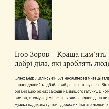
Ігор Зоров – Краща пам’ять 
добрі діла, які зроблять л
Олександр Жилінський був насамперед митець тал
справедливий та дбайливий до всіх оточуючих. Він в
організацію різних заходів найвищого гатунку. В йог
вистав, кіномузиці ми всі знаходили відповіді на пи
музика надихала і дітей і дорослих. Багато людей, х